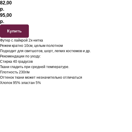
82,00
р.
95,00
р.
Купить
Футер с лайкрой 2х-нитка
Режем кратно 10см, целым полотном
Подходит для свитшотов, шорт, легких костюмов и др.
Рекомендации по уходу:
Стирка 40 градусов
Ткани гладить при средней температуре.
Плотность 230г/м
Оттенок ткани может незначительно отличаться
Хлопок 95% эластан 5%